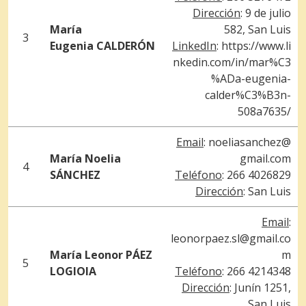
Dirección
: 9 de julio
María
582, San Luis
3
Eugenia
CALDERÓN
LinkedIn
:
https://www.li
nkedin.com/in/mar%C3
%ADa-eugenia-
calder%C3%B3n-
508a7635/
Email
:
noeliasanchez@
María Noelia
gmail.com
4
SÁNCHEZ
Teléfono
: 266 4026829
Dirección
: San Luis
Email
:
leonorpaez.sl@gmail.co
María Leonor PÁEZ
m
5
LOGIOIA
Teléfono
: 266 4214348
Dirección
: Junín 1251,
San Luis