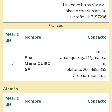
LinkedIn
:
https://www.li
nkedin.com/in/camila-
carreño-1b7157296
Francés
Matríc
Nombre
Contacto
ula
Email
:
Ana
anamquiroga1@gmail.co
7
María QUIRO
m
GA
Teléfono
: 266 4855355
Dirección
: San Luis
Alemán
Matríc
Nombre
Contacto
ula