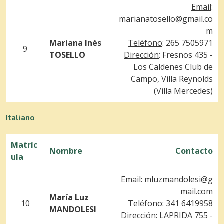
Email
:
marianatosello@gmail.co
m
Mariana Inés
Teléfono
: 265 7505971
9
TOSELLO
Dirección
: Fresnos 435 -
Los Caldenes Club de
Campo, Villa Reynolds
(Villa Mercedes)
Italiano
Matríc
Nombre
Contacto
ula
Email
:
mluzmandolesi@g
mail.com
María Luz
10
Teléfono
: 341 6419958
MANDOLESI
Dirección
: LAPRIDA 755 -