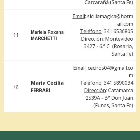
Carcarañá (Santa Fe)
Email
: siciliamagica@hotm
ail.com
Teléfono
: 341 6536805
Mariela Roxana
11
MARCHETTI
Dirección
: Montevideo
3427 - 6.° C (Rosario,
Santa Fe)
Email
:
ceciros04@gmail.co
m
María Cecilia
Teléfono
: 341 5890034
12
FERRARI
Dirección
: Catamarca
2539A - B° Don Juan
(Funes, Santa Fe)