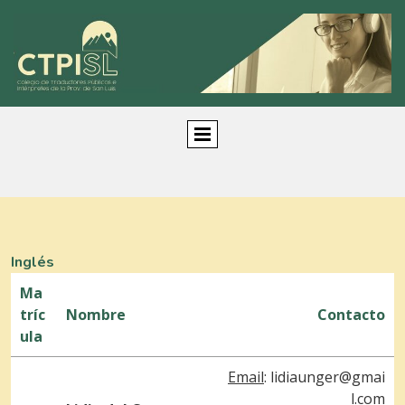
Inglés
Ma
tríc
Nombre
Contacto
ula
Email
:
lidiaunger@gmai
l.com