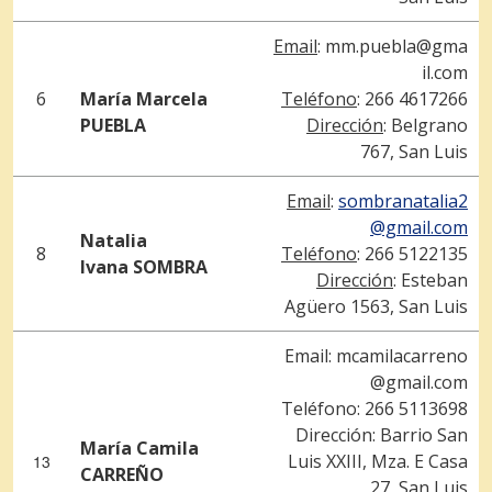
Email
:
mm.puebla@gma
il.com
6
María Marcela
Teléfono
: 266 4617266
PUEBLA
Dirección
: Belgrano
767, San Luis
Email
:
sombranatalia2
@gmail.com
Natalia
8
Teléfono
: 266 5122135
Ivana
SOMBRA
Dirección
: Esteban
Agüero 1563, San Luis
Email: mcamilacarreno
@gmail.com
Teléfono: 266 5113698
Dirección: Barrio San
María Camila
Luis XXIII, Mza. E Casa
13
CARREÑO
27, San Luis