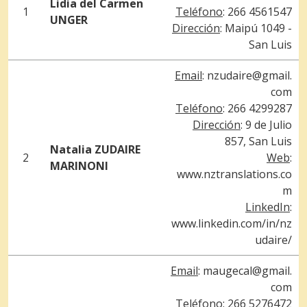
Lidia del Carmen
1
Teléfono
: 266 4561547
UNGER
Dirección
: Maipú 1049 -
San Luis
Email
:
n
zudaire@gmail.
com
Teléfono
: 266 4299287
Dirección
: 9 de Julio
857, San Luis
Natalia ZUDAIRE
2
Web
:
MARINONI
www.nztranslations.co
m
LinkedIn
:
www.linkedin.com/in/nz
udaire/
Email
:
maugecal@gmail.
com
Teléfono
: 266 5276472